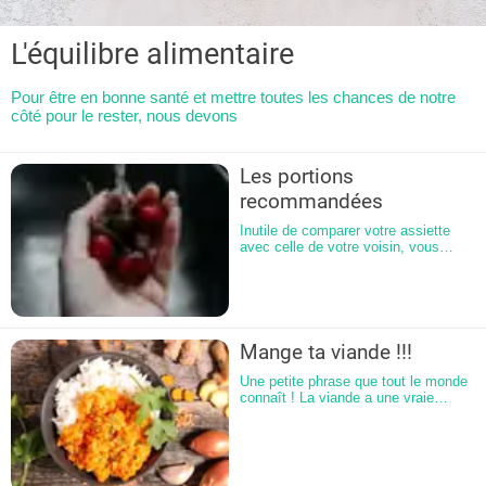
L'équilibre alimentaire
Pour être en bonne santé et mettre toutes les chances de notre
côté pour le rester, nous devons
Les portions
recommandées
Inutile de comparer votre assiette
avec celle de votre voisin, vous
n’avez sûrement pas les mêmes
besoins ! Ceux-ci varient selon votre
âge, votre sexe, votre activité, votre
état de santé, le climat… Un enfant
n’a pas les mêmes besoins qu’un
adulte et 2 enfants du même âge non
Mange ta viande !!!
plus ! Un garçon de 10 ans mesurant
1 m 40, rugbyman, aura des besoins
Une petite phrase que tout le monde
différents de son copain mesurant 1
connaît ! La viande a une vraie
m 10 et préférant imaginer les
histoire : identité sociale, éthique…
matchs dans sa tête !