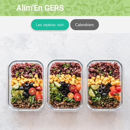
Alim'En GERS
Les repères nutri
Calendriers