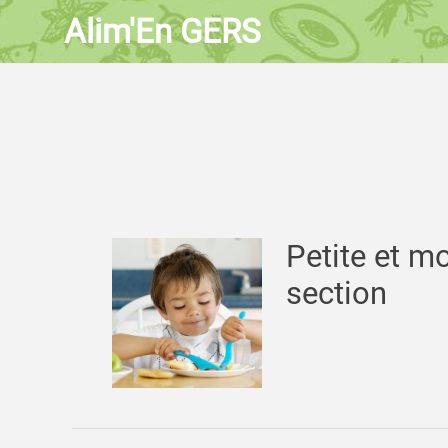
Alim'En GERS
Petite et m
section