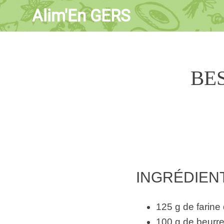
Alim'En GERS
BES
INGRÉDIENT
125 g de farine
100 g de beurr