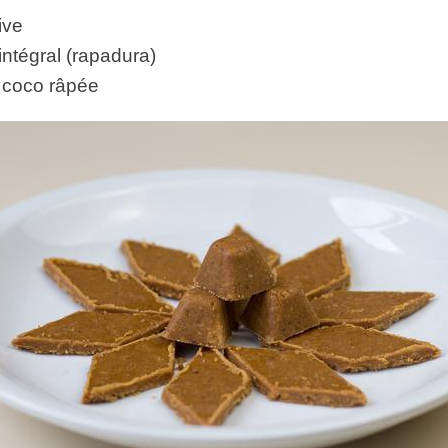
ive
intégral (rapadura)
 coco râpée