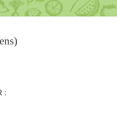
ens)
 :