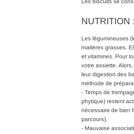
Les biscuits se cons
NUTRITION 
Les légumineuses (le
matières grasses. E
et vitamines. Pour t
votre assiette. Alors
leur digestion des b
méthode de préparat
- Temps de trempage 
phytique) restent ac
nécessaire de bien f
parcours).
- Mauvaise associati